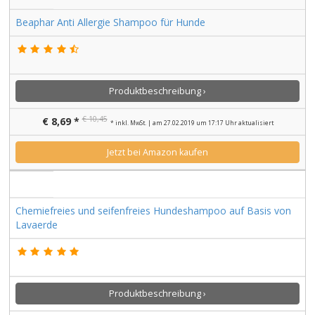
Beaphar Anti Allergie Shampoo für Hunde
Produktbeschreibung ›
€ 10,45
€ 8,69 *
* inkl. MwSt. | am 27.02.2019 um 17:17 Uhr aktualisiert
Jetzt bei Amazon kaufen
Chemiefreies und seifenfreies Hundeshampoo auf Basis von
Lavaerde
Produktbeschreibung ›