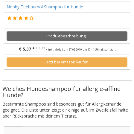
Nobby Teebaumöl Shampoo für Hunde
Produktbeschreibung ›
€ 7,39
€ 5,37 *
* inkl. MwSt. | am 27.02.2019 um 17:14 Uhr aktualisiert
Jetzt bei Amazon kaufen
Welches Hundeshampoo für allergie-affine
Hunde?
Bestimmte Shampoos sind besonders gut für Allergikerhunde
geeignet. Die Liste unten zeigt dir einige auf. Im Zweifelsfall halte
aber Rücksprache mit deinem Tierarzt.