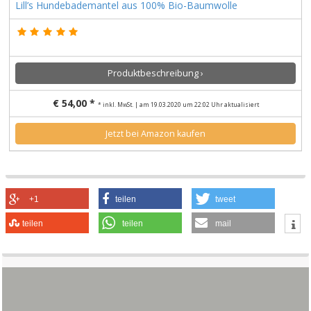
Lill’s Hundebademantel aus 100% Bio-Baumwolle
Produktbeschreibung ›
€ 54,00 *
* inkl. MwSt. | am 19.03.2020 um 22:02 Uhr aktualisiert
Jetzt bei Amazon kaufen
+1
teilen
tweet
teilen
teilen
mail