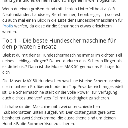
Hand geht und es deinem Hund so angenehm wie möglich ist.
Wenn du einen großen Hund mit dichten Unterfell besitzt (z.B.
Neufundländer, Landseer, Bernhardiner, Leonberger, …) solltest
du auch mal einen Blick in die Liste der Hundeschermaschinen für
Profis
werfen, da diese dir die Schur noch etwas erleichtern
würden.
Top 1 – Die beste Hundeschermaschine für
den privaten Einsatz
Bleibst du mit deiner Hundeschermaschine immer im dichten Fell
deines Lieblings hängen? Dauert dadurch das Scheren länger als
es dir lieb ist? Dann ist die Moser MAX 50 genau das Richtige für
dich.
Die Moser MAX 50 Hundeschermaschine ist eine Schermaschine,
die im unteren Profibereich oder im Top Privatbereich angesiedelt
ist. Die Schermaschine stellt dir die volle Power zur Verfügung
auch dichtes und verfilztes Fell mit Leichtigkeit zu scheren.
Ich habe dir die Maschine mit zwei unterschiedlichen
Zubehörsatzen unten aufgeführt. Der kostengünstigere Satz
beinhaltet zwei Scherkämme, die ausreichend sind um deinen
Hund z.B. die Sommerfrisur zu scheren.