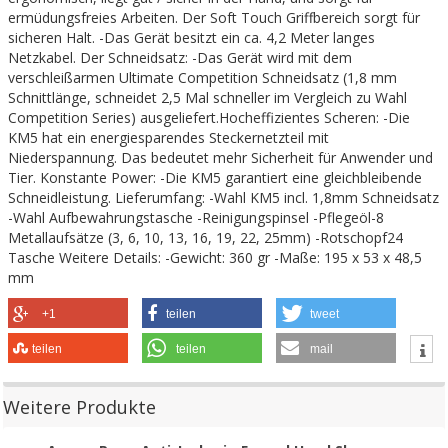
ermüdungsfreies Arbeiten. Der Soft Touch Griffbereich sorgt für
sicheren Halt. -Das Gerät besitzt ein ca. 4,2 Meter langes
Netzkabel. Der Schneidsatz: -Das Gerät wird mit dem
verschleißarmen Ultimate Competition Schneidsatz (1,8 mm
Schnittlänge, schneidet 2,5 Mal schneller im Vergleich zu Wahl
Competition Series) ausgeliefert.Hocheffizientes Scheren: -Die
KM5 hat ein energiesparendes Steckernetzteil mit
Niederspannung. Das bedeutet mehr Sicherheit für Anwender und
Tier. Konstante Power: -Die KM5 garantiert eine gleichbleibende
Schneidleistung. Lieferumfang: -Wahl KM5 incl. 1,8mm Schneidsatz
-Wahl Aufbewahrungstasche -Reinigungspinsel -Pflegeöl-8
Metallaufsätze (3, 6, 10, 13, 16, 19, 22, 25mm) -Rotschopf24
Tasche Weitere Details: -Gewicht: 360 gr -Maße: 195 x 53 x 48,5
mm
+1
teilen
tweet
teilen
teilen
mail
Weitere Produkte