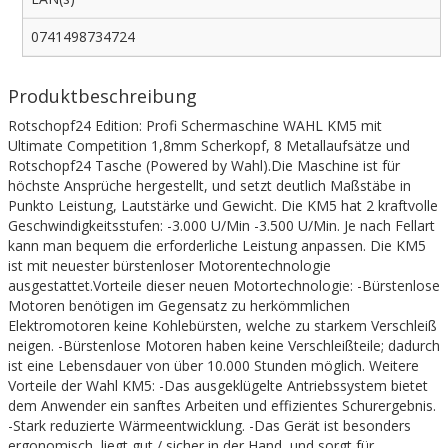
0741498734724
Produktbeschreibung
Rotschopf24 Edition: Profi Schermaschine WAHL KM5 mit
Ultimate Competition 1,8mm Scherkopf, 8 Metallaufsätze und
Rotschopf24 Tasche (Powered by Wahl).Die Maschine ist für
höchste Ansprüche hergestellt, und setzt deutlich Maßstäbe in
Punkto Leistung, Lautstärke und Gewicht. Die KM5 hat 2 kraftvolle
Geschwindigkeitsstufen: -3.000 U/Min -3.500 U/Min. Je nach Fellart
kann man bequem die erforderliche Leistung anpassen. Die KM5
ist mit neuester bürstenloser Motorentechnologie
ausgestattet.Vorteile dieser neuen Motortechnologie: -Bürstenlose
Motoren benötigen im Gegensatz zu herkömmlichen
Elektromotoren keine Kohlebürsten, welche zu starkem Verschleiß
neigen. -Bürstenlose Motoren haben keine Verschleißteile; dadurch
ist eine Lebensdauer von über 10.000 Stunden möglich. Weitere
Vorteile der Wahl KM5: -Das ausgeklügelte Antriebssystem bietet
dem Anwender ein sanftes Arbeiten und effizientes Schurergebnis.
-Stark reduzierte Wärmeentwicklung. -Das Gerät ist besonders
ergonomisch, liegt gut / sicher in der Hand, und sorgt für