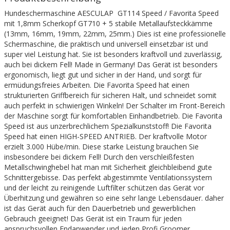
Hundeschermaschine AESCULAP GT114 Speed / Favorita Speed
mit 1,8mm Scherkopf GT710 + 5 stabile Metallaufsteckkämme
(13mm, 16mm, 19mm, 22mm, 25mm.) Dies ist eine professionelle
Schermaschine, die praktisch und universell einsetzbar ist und
super viel Leistung hat. Sie ist besonders kraftvoll und zuverlässig,
auch bei dickem Fell! Made in Germany! Das Gerät ist besonders
ergonomisch, liegt gut und sicher in der Hand, und sorgt für
ermüdungsfreies Arbeiten. Die Favorita Speed hat einen
strukturierten Griffbereich für sicheren Halt, und schneidet somit
auch perfekt in schwierigen Winkeln! Der Schalter im Front-Bereich
der Maschine sorgt für komfortablen Einhandbetrieb. Die Favorita
Speed ist aus unzerbrechlichem Spezialkunststoff! Die Favorita
Speed hat einen HIGH-SPEED ANTRIEB. Der kraftvolle Motor
erzielt 3.000 Hübe/min. Diese starke Leistung brauchen Sie
insbesondere bei dickem Fell! Durch den verschleißfesten
Metallschwinghebel hat man mit Sicherheit gleichbleibend gute
Schnittergebisse. Das perfekt abgestimmte Ventilationssystem
und der leicht zu reinigende Luftfilter schützen das Gerät vor
Überhitzung und gewähren so eine sehr lange Lebensdauer. daher
ist das Gerät auch für den Dauerbetrieb und gewerblichen
Gebrauch geeignet! Das Gerät ist ein Traum für jeden
anspruchsvollen Endanwender und jeden Profi Groomer.