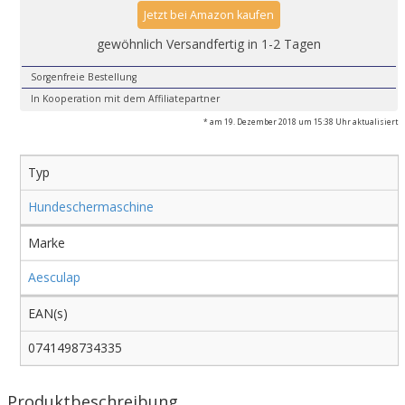
Jetzt bei Amazon kaufen
gewöhnlich Versandfertig in 1-2 Tagen
Sorgenfreie Bestellung
In Kooperation mit dem Affiliatepartner
* am 19. Dezember 2018 um 15:38 Uhr aktualisiert
Typ
Hundeschermaschine
Marke
Aesculap
EAN(s)
0741498734335
Produktbeschreibung